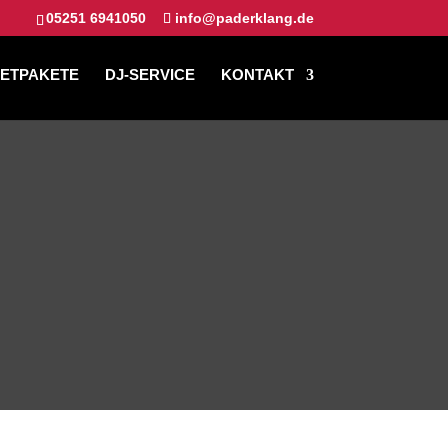
05251 6941050
info@paderklang.de
IETPAKETE
DJ-SERVICE
KONTAKT