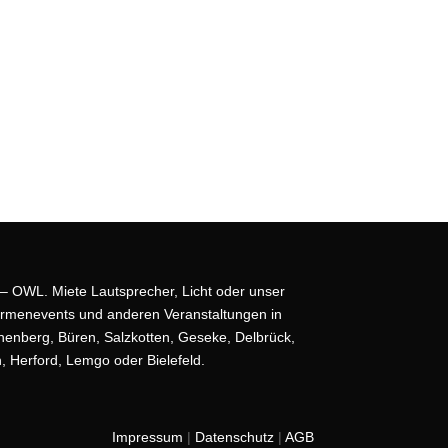
 – OWL. Miete Lautsprecher, Licht oder unser
irmenevents und anderen Veranstaltungen in
nenberg, Büren, Salzkotten, Geseke, Delbrück,
h, Herford, Lemgo oder
Bielefeld
.
Impressum
|
Datenschutz
|
AGB