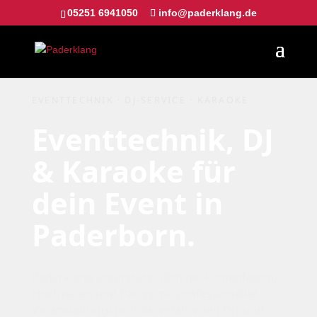
05251 6941050
info@paderklang.de
EVENTTECHNIK · DJ-SERVICE · KARAOKE
Eventtechnik, DJ
& Karaoke für
dein Event in
Paderborn.
Paderklang unterstützt dich bei Firmenfeiern,
Hochzeiten und Partys mit professioneller
Veranstaltungstechnik, erfahrenen DJs und