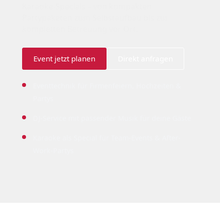
Karaoke-Specials – von kompakten
Partypaketen zum Selbstaufbau bis zur
kompletten Betreuung vor Ort.
Event jetzt planen
Direkt anfragen
Eventtechnik für Firmenfeiern, Hochzeiten &
Partys
DJ-Service mit passender Musik für deine Gäste
Karaoke als Special für Team-Events & After-
Work-Partys